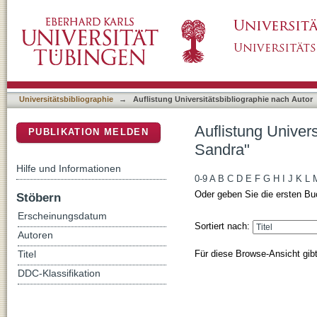
Auflistung Universitätsbibliographie nach A
DSpace Repositorium (Manakin basiert)
Universitätsbibliographie
→
Auflistung Universitätsbibliographie nach Autor
Auflistung Univer
PUBLIKATION MELDEN
Sandra"
Hilfe und Informationen
0-9
A
B
C
D
E
F
G
H
I
J
K
L
Oder geben Sie die ersten Bu
Stöbern
Erscheinungsdatum
Sortiert nach:
Autoren
Für diese Browse-Ansicht gib
Titel
DDC-Klassifikation