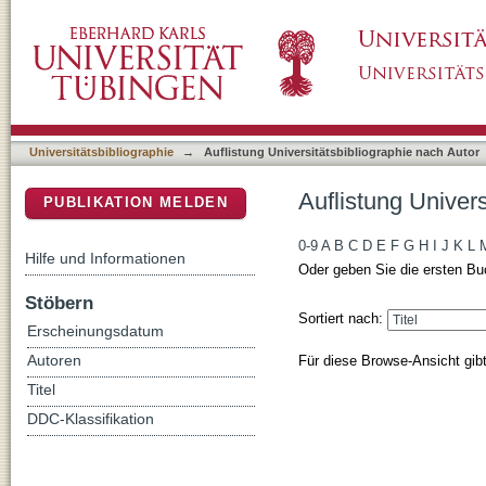
Auflistung Universitätsbibliographie nach Aut
DSpace Repositorium (Manakin basiert)
Universitätsbibliographie
→
Auflistung Universitätsbibliographie nach Autor
Auflistung Univers
PUBLIKATION MELDEN
0-9
A
B
C
D
E
F
G
H
I
J
K
L
Hilfe und Informationen
Oder geben Sie die ersten Bu
Stöbern
Sortiert nach:
Erscheinungsdatum
Für diese Browse-Ansicht gib
Autoren
Titel
DDC-Klassifikation