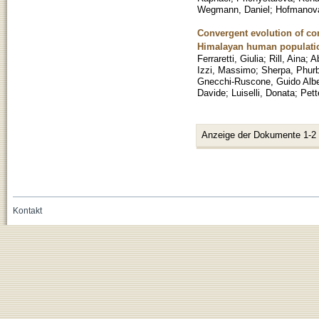
Wegmann, Daniel
;
Hofmanov
Convergent evolution of co
Himalayan human populati
Ferraretti, Giulia
;
Rill, Aina
;
A
Izzi, Massimo
;
Sherpa, Phurb
Gnecchi-Ruscone, Guido Albe
Davide
;
Luiselli, Donata
;
Pett
Anzeige der Dokumente 1-2
Kontakt