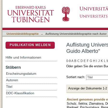
Auflistung Universitätsbibliographie nach A
DSpace Repositorium (Manakin basiert)
Universitätsbibliographie
→
Auflistung Universitätsbibliographie nach Autor
Auflistung Univer
PUBLIKATION MELDEN
Guido Alberto"
Hilfe und Informationen
0-9
A
B
C
D
E
F
G
H
I
J
K
L
Oder geben Sie die ersten Bu
Stöbern
Erscheinungsdatum
Sortiert nach:
Autoren
Titel
Anzeige der Dokumente 1-2
DDC-Klassifikation
Ancient genomes provide ev
Schulz, Ilektra
;
Zlamalova, D
Raphael
;
Prichystalova, Rena