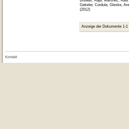
Biswas, Raja
;
Martinez, Raul
Gekeler, Cordula
;
Gleske, An
(
2012
)
Anzeige der Dokumente 1-1
Kontakt