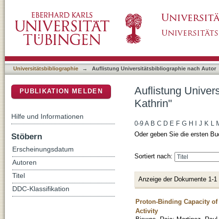
Auflistung Universitätsbibliographie nach Au
DSpace Repositorium (Manakin basiert)
Universitätsbibliographie
→
Auflistung Universitätsbibliographie nach Autor
Auflistung Univer
PUBLIKATION MELDEN
Kathrin"
Hilfe und Informationen
0-9
A
B
C
D
E
F
G
H
I
J
K
L
Oder geben Sie die ersten Bu
Stöbern
Erscheinungsdatum
Sortiert nach:
Autoren
Titel
Anzeige der Dokumente 1-1
DDC-Klassifikation
Proton-Binding Capacity of
Activity