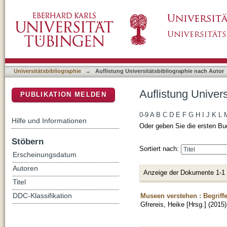
Auflistung Universitätsbibliographie nach Aut
DSpace Repositorium (Manakin basiert)
Universitätsbibliographie
→
Auflistung Universitätsbibliographie nach Autor
Auflistung Univers
PUBLIKATION MELDEN
0-9
A
B
C
D
E
F
G
H
I
J
K
L
Hilfe und Informationen
Oder geben Sie die ersten Bu
Stöbern
Sortiert nach:
Erscheinungsdatum
Autoren
Anzeige der Dokumente 1-1
Titel
Museen verstehen : Begriff
DDC-Klassifikation
Gfrereis, Heike [Hrsg.]
(
2015
)