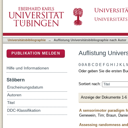
Auflistung Universitätsbibliographie nach Au
DSpace Repositorium (Manakin basiert)
Universitätsbibliographie
→
Auflistung Universitätsbibliographie nach Autor
Auflistung Univer
PUBLIKATION MELDEN
0-9
A
B
C
D
E
F
G
H
I
J
K
L
Hilfe und Informationen
Oder geben Sie die ersten Bu
Stöbern
Sortiert nach:
Erscheinungsdatum
Autoren
Anzeige der Dokumente 1-6
Titel
A sensorimotor paradigm f
DDC-Klassifikation
Genewein, Tim
;
Braun, Danie
Assessing randomness and 