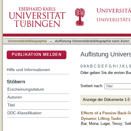
Auflistung Universitätsbibliographie nach Auto
DSpace Repositorium (Manakin basiert)
Universitätsbibliographie
→
Auflistung Universitätsbibliographie nach Autor
Auflistung Univers
PUBLIKATION MELDEN
0-9
A
B
C
D
E
F
G
H
I
J
K
L
Hilfe und Informationen
Oder geben Sie die ersten Bu
Stöbern
Sortiert nach:
Erscheinungsdatum
Autoren
Anzeige der Dokumente 1-5
Titel
Effects of a Passive Back-
DDC-Klassifikation
Dynamic Lifting Tasks
Bar, Mona
;
Luger, Tessy
;
Sei