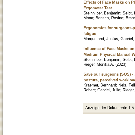
Effects of Face Masks on 
Ergometer Test
Steinhilber, Benjamin
;
Seibt, 
Mona
;
Bonsch, Rosina
;
Brand
Ergonomics for surgeons-pr
fatigue
Marquetand, Justus
;
Gabriel,
Influence of Face Masks on
Medium Physical Manual Wo
Steinhilber, Benjamin
;
Seibt, 
Rieger, Monika A.
(
2023
)
Save our surgeons (SOS) - 
posture, perceived workloa
Kraemer, Bernhard
;
Neis, Fel
Robert
;
Gabriel, Julia
;
Rieger
Anzeige der Dokumente 1-5