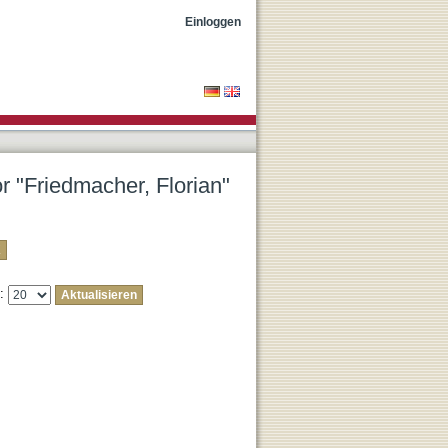
Einloggen
or "Friedmacher, Florian"
e: