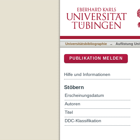
Auflistung Universitätsbib
DSpace Repositorium (Manakin b
Universitätsbibliographie
→
Auflistung Uni
PUBLIKATION MELDEN
Hilfe und Informationen
Stöbern
Erscheinungsdatum
Autoren
Titel
DDC-Klassifikation