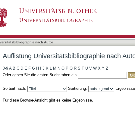
liographie nach Autor "Friedmacher, Florian"
asiert)
versitätsbibliographie nach Autor
Auflistung Universitätsbibliographie nach Aut
0-9
A
B
C
D
E
F
G
H
I
J
K
L
M
N
O
P
Q
R
S
T
U
V
W
X
Y
Z
Oder geben Sie die ersten Buchstaben ein:
Sortiert nach:
Sortierung:
Ergebniss
Für diese Browse-Ansicht gibt es keine Ergebnisse.