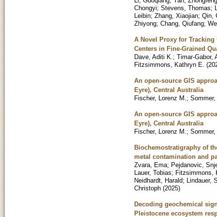
Li, Guoqiang
;
Yan, Zhongfen
Chongyi
;
Stevens, Thomas
;
Leibin
;
Zhang, Xiaojian
;
Qin, 
Zhiyong
;
Chang, Qiufang
;
Wei
A Novel Proxy for Tracking
Centers in Fine-Grained Qu
Dave, Aditi K.
;
Timar-Gabor, 
Fitzsimmons, Kathryn E.
(
20
An open-source GIS approac
Eyre), Central Australia
Fischer, Lorenz M.
;
Sommer, 
An open-source GIS approac
Eyre), Central Australia
Fischer, Lorenz M.
;
Sommer, 
Biochemostratigraphy of the
metal contamination and pa
Zvara, Ema
;
Pejdanovic, Snj
Lauer, Tobias
;
Fitzsimmons, 
Neidhardt, Harald
;
Lindauer, 
Christoph
(
2025
)
Decoding geochemical sign
Pleistocene ecosystem resp