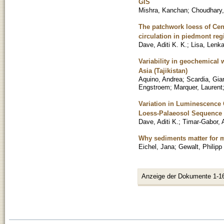
GIS
Mishra, Kanchan
;
Choudhary,
The patchwork loess of Cent
circulation in piedmont reg
Dave, Aditi K. K.
;
Lisa, Lenk
Variability in geochemical w
Asia (Tajikistan)
Aquino, Andrea
;
Scardia, Gia
Engstroem
;
Marquer, Laurent
Variation in Luminescence 
Loess-Palaeosol Sequence i
Dave, Aditi K.
;
Timar-Gabor, 
Why sediments matter for
Eichel, Jana
;
Gewalt, Philipp
Anzeige der Dokumente 1-1