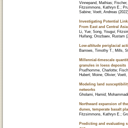
Vinnepand, Mathias
;
Fischer,
Fitzsimmons, Kathryn E.
;
Pr
Sabine
;
Voett, Andreas
(
2022
Investigating Potential Li
From East and Central Asia
Li, Yue
;
Song, Yougui
;
Fitzsi
Huifang
;
Orozbaev, Rustam
(
Low-altitude periglacial act
Barrows, Timothy T.
;
Mills, 
Millennial-timescale quanti
granules in loess deposits
Prud'homme, Charlotte
;
Fisch
Hubert
;
Moine, Olivier
;
Voett,
Modeling land susceptibili
networks
Gholami, Hamid
;
Mohammadifa
Northward expansion of the 
dunes, temperate basalt pl
Fitzsimmons, Kathryn E.
;
Gr
Predicting and evaluating 