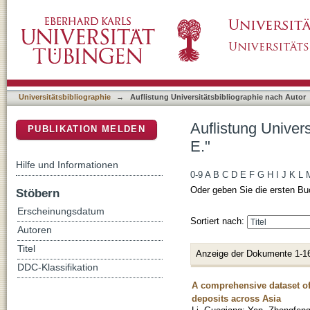
Auflistung Universitätsbibliographie nach Au
DSpace Repositorium (Manakin basiert)
Universitätsbibliographie
→
Auflistung Universitätsbibliographie nach Autor
Auflistung Univer
PUBLIKATION MELDEN
E."
Hilfe und Informationen
0-9
A
B
C
D
E
F
G
H
I
J
K
L
Oder geben Sie die ersten Bu
Stöbern
Erscheinungsdatum
Sortiert nach:
Autoren
Titel
Anzeige der Dokumente 1-1
DDC-Klassifikation
A comprehensive dataset of
deposits across Asia