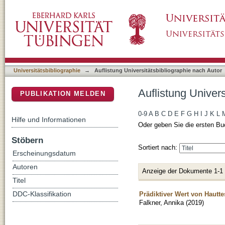
Auflistung Universitätsbibliographie nach Aut
DSpace Repositorium (Manakin basiert)
Universitätsbibliographie
→
Auflistung Universitätsbibliographie nach Autor
Auflistung Univers
PUBLIKATION MELDEN
0-9
A
B
C
D
E
F
G
H
I
J
K
L
Hilfe und Informationen
Oder geben Sie die ersten Bu
Stöbern
Sortiert nach:
Erscheinungsdatum
Autoren
Anzeige der Dokumente 1-1
Titel
Prädiktiver Wert von Hautte
DDC-Klassifikation
Falkner, Annika
(
2019
)