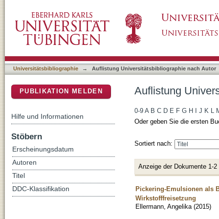
Auflistung Universitätsbibliographie nach Au
DSpace Repositorium (Manakin basiert)
Universitätsbibliographie
→
Auflistung Universitätsbibliographie nach Autor
Auflistung Univer
PUBLIKATION MELDEN
0-9
A
B
C
D
E
F
G
H
I
J
K
L
Hilfe und Informationen
Oder geben Sie die ersten Bu
Stöbern
Sortiert nach:
Erscheinungsdatum
Autoren
Anzeige der Dokumente 1-2
Titel
Pickering-Emulsionen als Ba
DDC-Klassifikation
Wirkstofffreisetzung
Ellermann, Angelika
(
2015
)