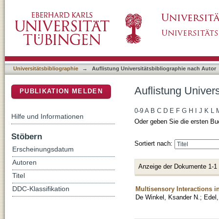
Auflistung Universitätsbibliographie nach Aut
DSpace Repositorium (Manakin basiert)
Universitätsbibliographie
→
Auflistung Universitätsbibliographie nach Autor
Auflistung Univers
PUBLIKATION MELDEN
0-9
A
B
C
D
E
F
G
H
I
J
K
L
Hilfe und Informationen
Oder geben Sie die ersten Bu
Stöbern
Sortiert nach:
Erscheinungsdatum
Autoren
Anzeige der Dokumente 1-1
Titel
Multisensory Interactions i
DDC-Klassifikation
De Winkel, Ksander N.
;
Edel,