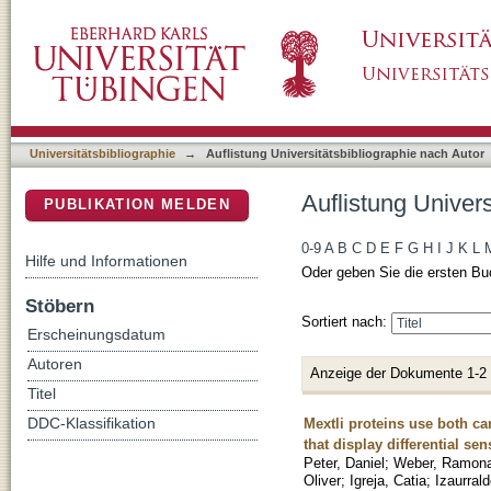
Auflistung Universitätsbibliographie nach Aut
DSpace Repositorium (Manakin basiert)
Universitätsbibliographie
→
Auflistung Universitätsbibliographie nach Autor
Auflistung Univers
PUBLIKATION MELDEN
0-9
A
B
C
D
E
F
G
H
I
J
K
L
Hilfe und Informationen
Oder geben Sie die ersten Bu
Stöbern
Sortiert nach:
Erscheinungsdatum
Autoren
Anzeige der Dokumente 1-2
Titel
Mextli proteins use both ca
DDC-Klassifikation
that display differential sen
Peter, Daniel
;
Weber, Ramon
Oliver
;
Igreja, Catia
;
Izaurrald