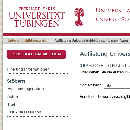
Auflistung Universitätsbibliographie nach Aut
DSpace Repositorium (Manakin basiert)
Universitätsbibliographie
→
Auflistung Universitätsbibliographie nach Autor
Auflistung Univers
PUBLIKATION MELDEN
0-9
A
B
C
D
E
F
G
H
I
J
K
L
Hilfe und Informationen
Oder geben Sie die ersten Bu
Stöbern
Sortiert nach:
Erscheinungsdatum
Für diese Browse-Ansicht gib
Autoren
Titel
DDC-Klassifikation