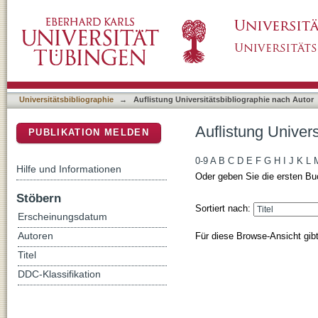
Auflistung Universitätsbibliographie nach Au
DSpace Repositorium (Manakin basiert)
Universitätsbibliographie
→
Auflistung Universitätsbibliographie nach Autor
Auflistung Univer
PUBLIKATION MELDEN
0-9
A
B
C
D
E
F
G
H
I
J
K
L
Hilfe und Informationen
Oder geben Sie die ersten Bu
Stöbern
Sortiert nach:
Erscheinungsdatum
Für diese Browse-Ansicht gib
Autoren
Titel
DDC-Klassifikation