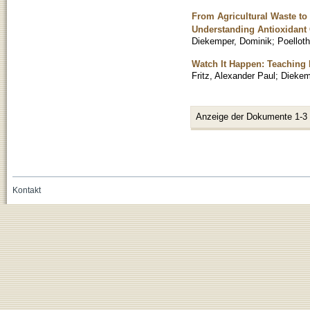
From Agricultural Waste to
Understanding Antioxidant 
Diekemper, Dominik
;
Poellot
Watch It Happen: Teaching E
Fritz, Alexander Paul
;
Diekem
Anzeige der Dokumente 1-3
Kontakt