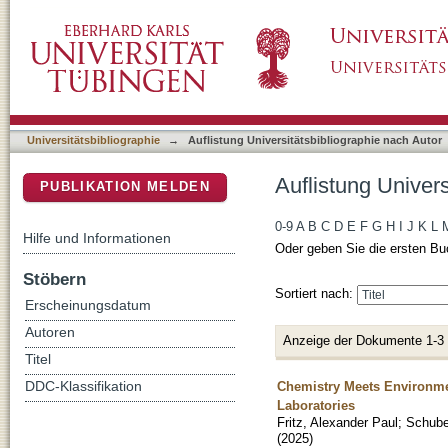
Auflistung Universitätsbibliographie nach Au
DSpace Repositorium (Manakin basiert)
Universitätsbibliographie
→
Auflistung Universitätsbibliographie nach Autor
Auflistung Univer
PUBLIKATION MELDEN
0-9
A
B
C
D
E
F
G
H
I
J
K
L
Hilfe und Informationen
Oder geben Sie die ersten Bu
Stöbern
Sortiert nach:
Erscheinungsdatum
Autoren
Anzeige der Dokumente 1-3
Titel
Chemistry Meets Environmen
DDC-Klassifikation
Laboratories
Fritz, Alexander Paul
;
Schuber
(
2025
)