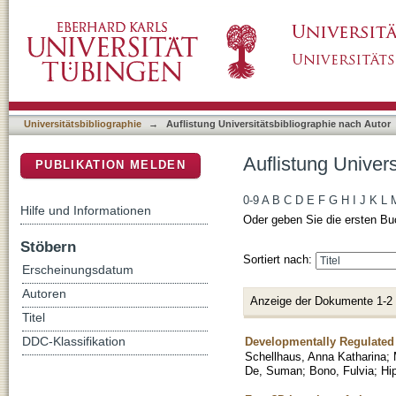
Auflistung Universitätsbibliographie nach Au
DSpace Repositorium (Manakin basiert)
Universitätsbibliographie
→
Auflistung Universitätsbibliographie nach Autor
Auflistung Univer
PUBLIKATION MELDEN
0-9
A
B
C
D
E
F
G
H
I
J
K
L
Hilfe und Informationen
Oder geben Sie die ersten Bu
Stöbern
Sortiert nach:
Erscheinungsdatum
Autoren
Anzeige der Dokumente 1-2
Titel
Developmentally Regulated
DDC-Klassifikation
Schellhaus, Anna Katharina
;
De, Suman
;
Bono, Fulvia
;
Hi