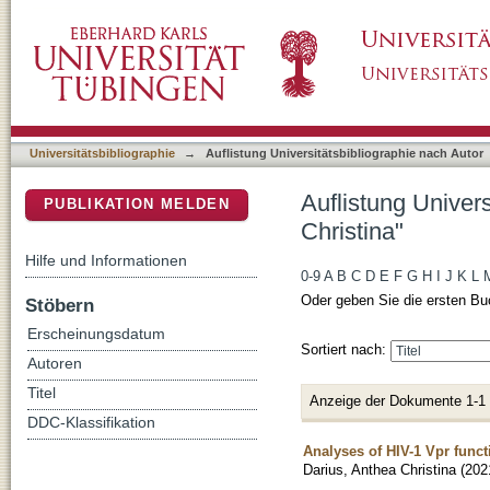
Auflistung Universitätsbibliographie nach Aut
DSpace Repositorium (Manakin basiert)
Universitätsbibliographie
→
Auflistung Universitätsbibliographie nach Autor
Auflistung Univer
PUBLIKATION MELDEN
Christina"
Hilfe und Informationen
0-9
A
B
C
D
E
F
G
H
I
J
K
L
Oder geben Sie die ersten Bu
Stöbern
Erscheinungsdatum
Sortiert nach:
Autoren
Titel
Anzeige der Dokumente 1-1
DDC-Klassifikation
Analyses of HIV-1 Vpr functi
Darius, Anthea Christina
(
202