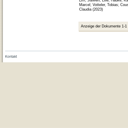
Lim, JiaWen
;
Lilie, Hauke
;
Ka
Marcel
;
Votteler, Tobias
;
Cous
Claudia
(
2023
)
Anzeige der Dokumente 1-1
Kontakt