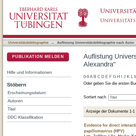
Auflistung Universitätsbibliographie nach Au
DSpace Repositorium (Manakin basiert)
Universitätsbibliographie
→
Auflistung Universitätsbibliographie nach Autor
Auflistung Univer
PUBLIKATION MELDEN
Alexandra"
Hilfe und Informationen
0-9
A
B
C
D
E
F
G
H
I
J
K
L
Oder geben Sie die ersten Bu
Stöbern
Erscheinungsdatum
Sortiert nach:
Autoren
Titel
Anzeige der Dokumente 1-1
DDC-Klassifikation
Evidence for direct intera
papillomavirus (HPV)