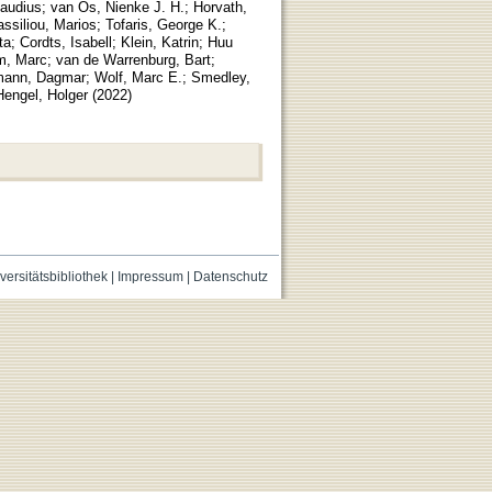
laudius
;
van Os, Nienke J. H.
;
Horvath,
assiliou, Marios
;
Tofaris, George K.
;
ta
;
Cordts, Isabell
;
Klein, Katrin
;
Huu
m, Marc
;
van de Warrenburg, Bart
;
ann, Dagmar
;
Wolf, Marc E.
;
Smedley,
Hengel, Holger
(
2022
)
versitätsbibliothek
|
Impressum
|
Datenschutz