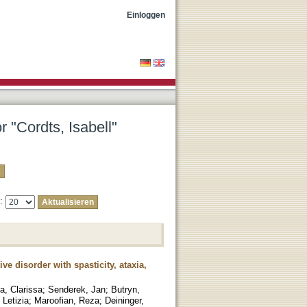
Einloggen
r "Cordts, Isabell"
e:
e disorder with spasticity, ataxia,
a, Clarissa
;
Senderek, Jan
;
Butryn,
 Letizia
;
Maroofian, Reza
;
Deininger,