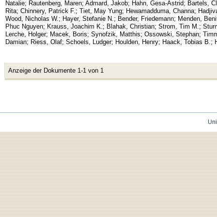
Natalie
;
Rautenberg, Maren
;
Admard, Jakob
;
Hahn, Gesa-Astrid
;
Bartels, C
Rita
;
Chinnery, Patrick F.
;
Tiet, May Yung
;
Hewamadduma, Channa
;
Hadjiv
Wood, Nicholas W.
;
Hayer, Stefanie N.
;
Bender, Friedemann
;
Menden, Beni
Phuc Nguyen
;
Krauss, Joachim K.
;
Blahak, Christian
;
Strom, Tim M.
;
Stur
Lerche, Holger
;
Macek, Boris
;
Synofzik, Matthis
;
Ossowski, Stephan
;
Timm
Damian
;
Riess, Olaf
;
Schoels, Ludger
;
Houlden, Henry
;
Haack, Tobias B.
;
Anzeige der Dokumente 1-1 von 1
Uni