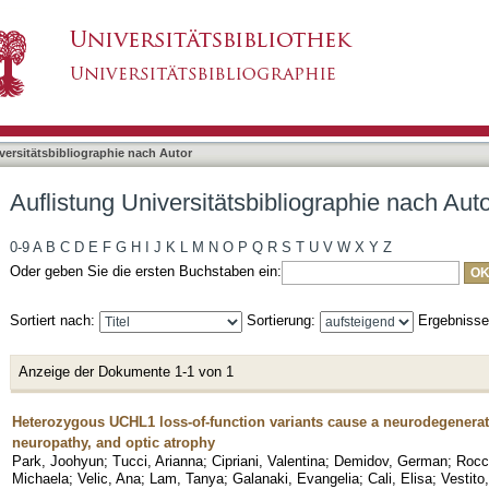
liographie nach Autor "Cordts, Isabell"
asiert)
versitätsbibliographie nach Autor
Auflistung Universitätsbibliographie nach Auto
0-9
A
B
C
D
E
F
G
H
I
J
K
L
M
N
O
P
Q
R
S
T
U
V
W
X
Y
Z
Oder geben Sie die ersten Buchstaben ein:
Sortiert nach:
Sortierung:
Ergebniss
Anzeige der Dokumente 1-1 von 1
Heterozygous UCHL1 loss-of-function variants cause a neurodegenerativ
neuropathy, and optic atrophy
Park, Joohyun
;
Tucci, Arianna
;
Cipriani, Valentina
;
Demidov, German
;
Rocc
Michaela
;
Velic, Ana
;
Lam, Tanya
;
Galanaki, Evangelia
;
Cali, Elisa
;
Vestito,