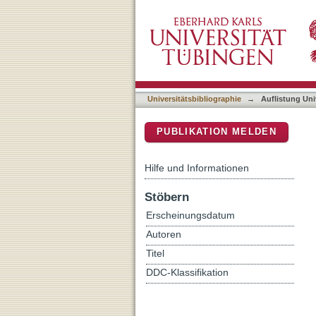
Auflistung Universitätsbib
DSpace Repositorium (Manakin b
Universitätsbibliographie
→
Auflistung Uni
PUBLIKATION MELDEN
Hilfe und Informationen
Stöbern
Erscheinungsdatum
Autoren
Titel
DDC-Klassifikation