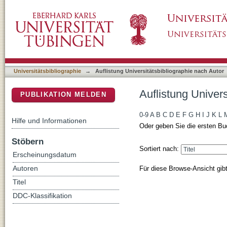
Auflistung Universitätsbibliographie nach A
DSpace Repositorium (Manakin basiert)
Universitätsbibliographie
→
Auflistung Universitätsbibliographie nach Autor
Auflistung Univer
PUBLIKATION MELDEN
0-9
A
B
C
D
E
F
G
H
I
J
K
L
Hilfe und Informationen
Oder geben Sie die ersten Bu
Stöbern
Sortiert nach:
Erscheinungsdatum
Für diese Browse-Ansicht gib
Autoren
Titel
DDC-Klassifikation