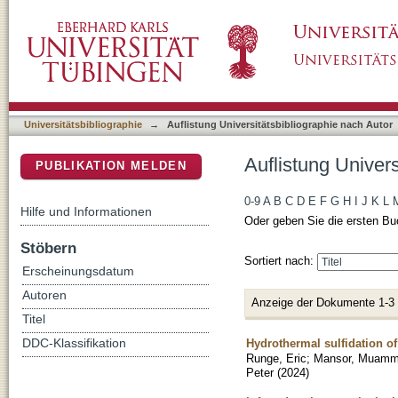
Auflistung Universitätsbibliographie nach Aut
DSpace Repositorium (Manakin basiert)
Universitätsbibliographie
→
Auflistung Universitätsbibliographie nach Autor
Auflistung Univers
PUBLIKATION MELDEN
0-9
A
B
C
D
E
F
G
H
I
J
K
L
Hilfe und Informationen
Oder geben Sie die ersten Bu
Stöbern
Sortiert nach:
Erscheinungsdatum
Autoren
Anzeige der Dokumente 1-3
Titel
Hydrothermal sulfidation of
DDC-Klassifikation
Runge, Eric
;
Mansor, Muamm
Peter
(
2024
)