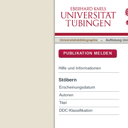
Auflistung Universitätsbi
DSpace Repositorium (Manakin b
Universitätsbibliographie
→
Auflistung Uni
PUBLIKATION MELDEN
Hilfe und Informationen
Stöbern
Erscheinungsdatum
Autoren
Titel
DDC-Klassifikation