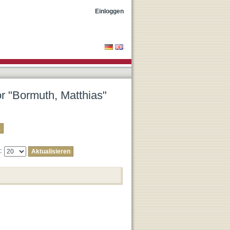
Einloggen
or "Bormuth, Matthias"
e: