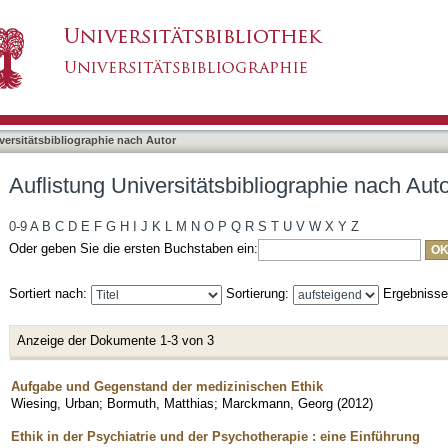
bliographie nach Autor "Bormuth, Matthias"
asiert)
versitätsbibliographie nach Autor
Auflistung Universitätsbibliographie nach Aut
0-9
A
B
C
D
E
F
G
H
I
J
K
L
M
N
O
P
Q
R
S
T
U
V
W
X
Y
Z
Oder geben Sie die ersten Buchstaben ein:
Sortiert nach:
Sortierung:
Ergebniss
Anzeige der Dokumente 1-3 von 3
Aufgabe und Gegenstand der medizinischen Ethik
Wiesing, Urban
;
Bormuth, Matthias
;
Marckmann, Georg
(
2012
)
Ethik in der Psychiatrie und der Psychotherapie : eine Einführung