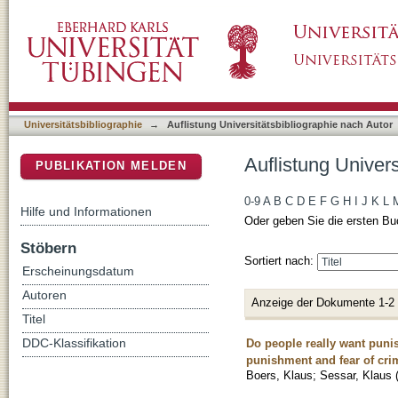
Auflistung Universitätsbibliographie nach Aut
DSpace Repositorium (Manakin basiert)
Universitätsbibliographie
→
Auflistung Universitätsbibliographie nach Autor
Auflistung Univers
PUBLIKATION MELDEN
0-9
A
B
C
D
E
F
G
H
I
J
K
L
Hilfe und Informationen
Oder geben Sie die ersten Bu
Stöbern
Sortiert nach:
Erscheinungsdatum
Autoren
Anzeige der Dokumente 1-2
Titel
Do people really want punis
DDC-Klassifikation
punishment and fear of cri
Boers, Klaus
;
Sessar, Klaus