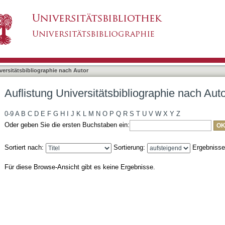
liographie nach Autor "Birrenbach, Sigrid"
asiert)
versitätsbibliographie nach Autor
Auflistung Universitätsbibliographie nach Auto
0-9
A
B
C
D
E
F
G
H
I
J
K
L
M
N
O
P
Q
R
S
T
U
V
W
X
Y
Z
Oder geben Sie die ersten Buchstaben ein:
Sortiert nach:
Sortierung:
Ergebniss
Für diese Browse-Ansicht gibt es keine Ergebnisse.