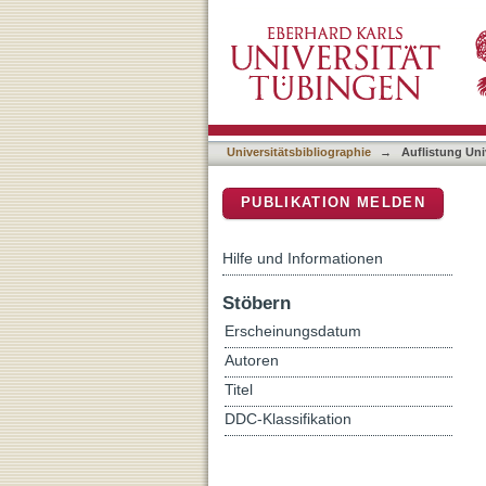
Auflistung Universitätsbib
DSpace Repositorium (Manakin b
Universitätsbibliographie
→
Auflistung Uni
PUBLIKATION MELDEN
Hilfe und Informationen
Stöbern
Erscheinungsdatum
Autoren
Titel
DDC-Klassifikation