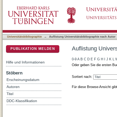
Auflistung Universitätsbibliographie nach Aut
DSpace Repositorium (Manakin basiert)
Universitätsbibliographie
→
Auflistung Universitätsbibliographie nach Autor
Auflistung Univers
PUBLIKATION MELDEN
0-9
A
B
C
D
E
F
G
H
I
J
K
L
Hilfe und Informationen
Oder geben Sie die ersten Bu
Stöbern
Sortiert nach:
Erscheinungsdatum
Für diese Browse-Ansicht gib
Autoren
Titel
DDC-Klassifikation