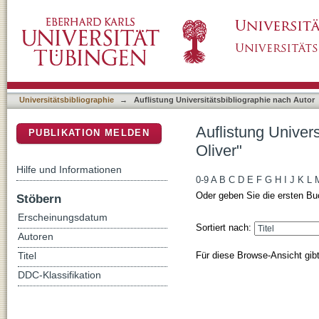
Auflistung Universitätsbibliographie nach Au
DSpace Repositorium (Manakin basiert)
Universitätsbibliographie
→
Auflistung Universitätsbibliographie nach Autor
Auflistung Univer
PUBLIKATION MELDEN
Oliver"
Hilfe und Informationen
0-9
A
B
C
D
E
F
G
H
I
J
K
L
Oder geben Sie die ersten Bu
Stöbern
Erscheinungsdatum
Sortiert nach:
Autoren
Für diese Browse-Ansicht gib
Titel
DDC-Klassifikation