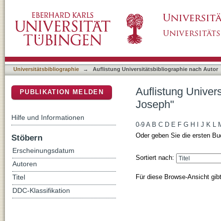
Auflistung Universitätsbibliographie nach Au
DSpace Repositorium (Manakin basiert)
Universitätsbibliographie
→
Auflistung Universitätsbibliographie nach Autor
Auflistung Univers
PUBLIKATION MELDEN
Joseph"
Hilfe und Informationen
0-9
A
B
C
D
E
F
G
H
I
J
K
L
Oder geben Sie die ersten Bu
Stöbern
Erscheinungsdatum
Sortiert nach:
Autoren
Für diese Browse-Ansicht gib
Titel
DDC-Klassifikation