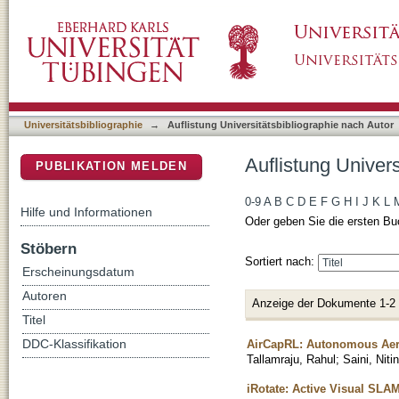
Auflistung Universitätsbibliographie nach Aut
DSpace Repositorium (Manakin basiert)
Universitätsbibliographie
→
Auflistung Universitätsbibliographie nach Autor
Auflistung Univers
PUBLIKATION MELDEN
0-9
A
B
C
D
E
F
G
H
I
J
K
L
Hilfe und Informationen
Oder geben Sie die ersten Bu
Stöbern
Sortiert nach:
Erscheinungsdatum
Autoren
Anzeige der Dokumente 1-2
Titel
AirCapRL: Autonomous Aer
DDC-Klassifikation
Tallamraju, Rahul
;
Saini, Nitin
iRotate: Active Visual SLA