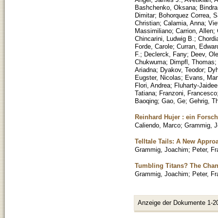
Bashchenko, Oksana
;
Bindra
Dimitar
;
Bohorquez Correa, S
Christian
;
Calamia, Anna
;
Vie
Massimiliano
;
Carrion, Allen
;
Chincarini, Ludwig B.
;
Chordi
Forde, Carole
;
Curran, Edwar
F.
;
Declerck, Fany
;
Deev, Ol
Chukwuma
;
Dimpfl, Thomas
Ariadna
;
Dyakov, Teodor
;
Dyh
Eugster, Nicolas
;
Evans, Mart
Flori, Andrea
;
Fluharty-Jaidee
Tatiana
;
Franzoni, Francesco
Baoqing
;
Gao, Ge
;
Gehrig, T
Reinhard Hujer : ein Forsc
Caliendo, Marco
;
Grammig, J
Telltale Tails: A New Appr
Grammig, Joachim
;
Peter, Fr
Tumbling Titans? The Chang
Grammig, Joachim
;
Peter, Fr
Anzeige der Dokumente 1-2