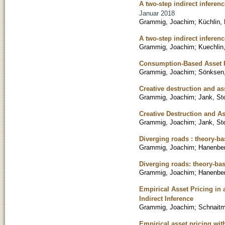
A two-step indirect inferen
Januar 2018
Grammig, Joachim
;
Küchlin,
A two-step indirect inferen
Grammig, Joachim
;
Kuechlin
Consumption-Based Asset P
Grammig, Joachim
;
Sönksen,
Creative destruction and as
Grammig, Joachim
;
Jank, St
Creative Destruction and As
Grammig, Joachim
;
Jank, St
Diverging roads : theory-ba
Grammig, Joachim
;
Hanenber
Diverging roads: theory-ba
Grammig, Joachim
;
Hanenber
Empirical Asset Pricing in
Indirect Inference
Grammig, Joachim
;
Schnaitm
Empirical asset pricing wit