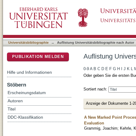
Auflistung Universitätsbibliographie nach A
DSpace Repositorium (Manakin basiert)
Universitätsbibliographie
→
Auflistung Universitätsbibliographie nach Autor
Auflistung Univer
PUBLIKATION MELDEN
0-9
A
B
C
D
E
F
G
H
I
J
K
L
Hilfe und Informationen
Oder geben Sie die ersten Bu
Stöbern
Sortiert nach:
Erscheinungsdatum
Autoren
Anzeige der Dokumente 1-2
Titel
A New Marked Point Process
DDC-Klassifikation
Evaluation
Grammig, Joachim
;
Kehrle, K