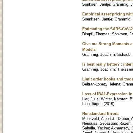
Sönksen, Jantje
;
Grammig, J
Empirical asset pricing wit
Soenksen, Jantje
;
Grammig, 
Estimating the SARS-CoV-2 i
Dimpfl, Thomas
;
Sönksen, Ja
Give me Strong Moments a
Models
Grammig, Joachim
;
Schaub, 
Is best really better? : int
Grammig, Joachim
;
Theissen
Limit order books and trad
Beltran-Lopez, Helena
;
Gramm
Loss of IBA1-Expression in 
Lier, Julia
;
Winter, Karsten
;
B
Ingo Jürgen
(
2019
)
Nonstandard Errors
Menkveld, Albert J.
;
Dreber, 
Neususs, Sebastian
;
Razen, 
Sahalia, Yacine
;
Akmansoy, O
Angel, James J.
;
Avetikian, A