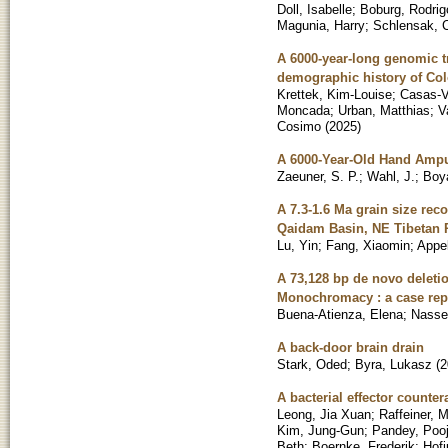
Doll, Isabelle
;
Boburg, Rodri
Magunia, Harry
;
Schlensak, C
A 6000-year-long genomic tr
demographic history of Co
Krettek, Kim-Louise
;
Casas-V
Moncada
;
Urban, Matthias
;
V
Cosimo
(
2025
)
A 6000-Year-Old Hand Ampu
Zaeuner, S. P.
;
Wahl, J.
;
Boya
A 7.3-1.6 Ma grain size reco
Qaidam Basin, NE Tibetan 
Lu, Yin
;
Fang, Xiaomin
;
Appel
A 73,128 bp de novo delet
Monochromacy : a case rep
Buena-Atienza, Elena
;
Nasser
A back-door brain drain
Stark, Oded
;
Byra, Lukasz
(
2
A bacterial effector count
Leong, Jia Xuan
;
Raffeiner, 
Kim, Jung-Gun
;
Pandey, Poo
Beth
;
Boernke, Frederik
;
Hofi