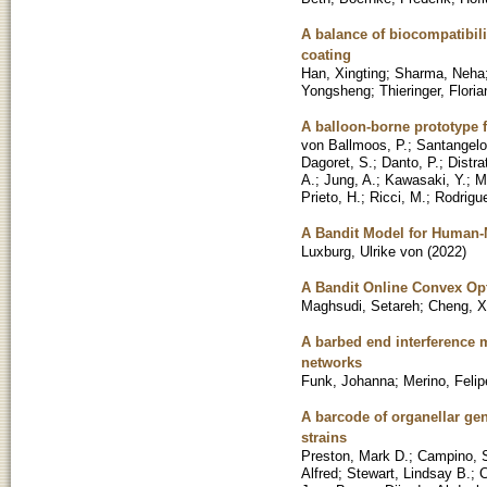
A balance of biocompatibili
coating
Han, Xingting
;
Sharma, Neha
Yongsheng
;
Thieringer, Flori
A balloon-borne prototype
von Ballmoos, P.
;
Santangelo
Dagoret, S.
;
Danto, P.
;
Distra
A.
;
Jung, A.
;
Kawasaki, Y.
;
M
Prieto, H.
;
Ricci, M.
;
Rodrigue
A Bandit Model for Human-M
Luxburg, Ulrike von
(
2022
)
A Bandit Online Convex Op
Maghsudi, Setareh
;
Cheng, X
A barbed end interference 
networks
Funk, Johanna
;
Merino, Felip
A barcode of organellar ge
strains
Preston, Mark D.
;
Campino, 
Alfred
;
Stewart, Lindsay B.
;
C