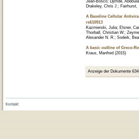
Jean-Bosco
;
Djimde, Abdoula
Drakeley, Chris J.
;
Fairhurst,
A Baseline Cellular Antivir
rs610913
Kazmierski, Julia
;
Elsner, Ca
Thorball, Christian W.
;
Zeymer
Alexander N. R.
;
Sodeik, Bea
A basic outline of Greco-R
Kraus, Manfred
(
2015
)
Anzeige der Dokumente 634
Kontakt