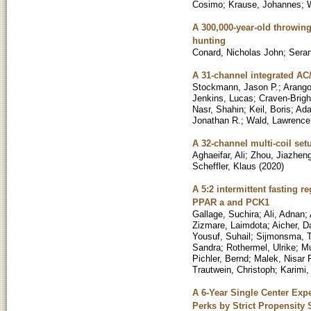
Cosimo
;
Krause, Johannes
;
W
A 300,000-year-old throwin
hunting
Conard, Nicholas John
;
Seran
A 31-channel integrated AC
Stockmann, Jason P.
;
Arango
Jenkins, Lucas
;
Craven-Brigh
Nasr, Shahin
;
Keil, Boris
;
Ada
Jonathan R.
;
Wald, Lawrence
A 32-channel multi-coil se
Aghaeifar, Ali
;
Zhou, Jiazhen
Scheffler, Klaus
(
2020
)
A 5:2 intermittent fasting
PPAR a and PCK1
Gallage, Suchira
;
Ali, Adnan
;
Zizmare, Laimdota
;
Aicher, D
Yousuf, Suhail
;
Sijmonsma, T
Sandra
;
Rothermel, Ulrike
;
Mu
Pichler, Bernd
;
Malek, Nisar 
Trautwein, Christoph
;
Karimi
A 6-Year Single Center Exp
Perks by Strict Propensity