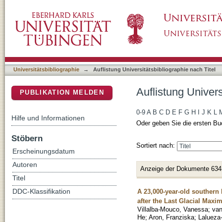
Auflistung Universitätsbibliographie nach Tite
DSpace Repositorium (Manakin basiert)
Universitätsbibliographie
→
Auflistung Universitätsbibliographie nach Titel
Auflistung Univers
PUBLIKATION MELDEN
0-9
A
B
C
D
E
F
G
H
I
J
K
L
Hilfe und Informationen
Oder geben Sie die ersten Bu
Stöbern
Sortiert nach:
Erscheinungsdatum
Autoren
Anzeige der Dokumente 634
Titel
A 23,000-year-old southern 
DDC-Klassifikation
after the Last Glacial Max
Villalba-Mouco, Vanessa
;
van
He
;
Aron, Franziska
;
Lalueza