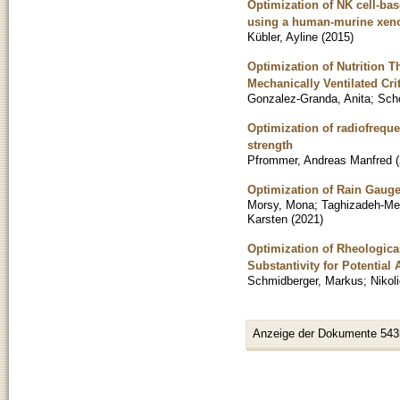
Optimization of NK cell-bas
using a human-murine xeno
Kübler, Ayline
(
2015
)
Optimization of Nutrition T
Mechanically Ventilated Cri
Gonzalez-Granda, Anita
;
Scho
Optimization of radiofreque
strength
Pfrommer, Andreas Manfred
(
Optimization of Rain Gaug
Morsy, Mona
;
Taghizadeh-Meh
Karsten
(
2021
)
Optimization of Rheologic
Substantivity for Potential
Schmidberger, Markus
;
Nikol
Anzeige der Dokumente 543