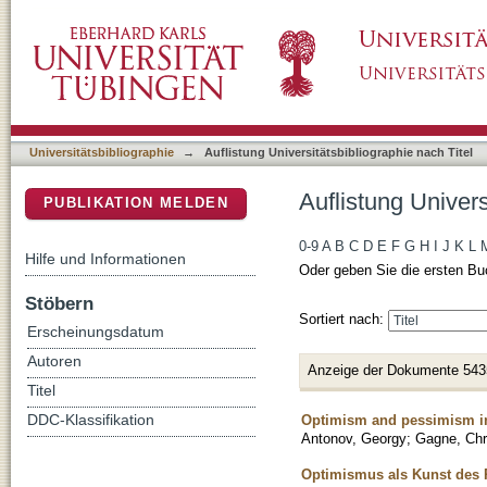
Auflistung Universitätsbibliographie nach Tite
DSpace Repositorium (Manakin basiert)
Universitätsbibliographie
→
Auflistung Universitätsbibliographie nach Titel
Auflistung Univers
PUBLIKATION MELDEN
0-9
A
B
C
D
E
F
G
H
I
J
K
L
Hilfe und Informationen
Oder geben Sie die ersten Bu
Stöbern
Sortiert nach:
Erscheinungsdatum
Autoren
Anzeige der Dokumente 543
Titel
Optimism and pessimism in
DDC-Klassifikation
Antonov, Georgy
;
Gagne, Chr
Optimismus als Kunst des 