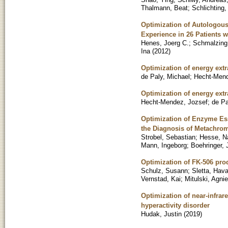
Thalmann, Beat
;
Schlichting,
Optimization of Autologous
Experience in 26 Patients 
Henes, Joerg C.
;
Schmalzing
Ina
(
2012
)
Optimization of energy ext
de Paly, Michael
;
Hecht-Mend
Optimization of energy ext
Hecht-Mendez, Jozsef
;
de Pa
Optimization of Enzyme Ess
the Diagnosis of Metachro
Strobel, Sebastian
;
Hesse, N
Mann, Ingeborg
;
Boehringer, 
Optimization of FK-506 pro
Schulz, Susann
;
Sletta, Hav
Vernstad, Kai
;
Mitulski, Agni
Optimization of near-infrar
hyperactivity disorder
Hudak, Justin
(
2019
)