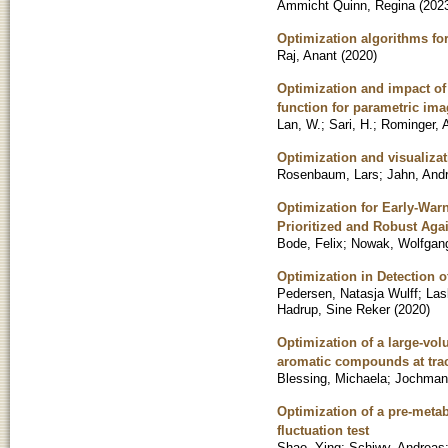
Ammicht Quinn, Regina
(
202
Optimization algorithms fo
Raj, Anant
(
2020
)
Optimization and impact of
function for parametric im
Lan, W.
;
Sari, H.
;
Rominger, 
Optimization and visualizat
Rosenbaum, Lars
;
Jahn, And
Optimization for Early-War
Prioritized and Robust Agai
Bode, Felix
;
Nowak, Wolfgan
Optimization in Detection o
Pedersen, Natasja Wulff
;
Las
Hadrup, Sine Reker
(
2020
)
Optimization of a large-vol
aromatic compounds at tra
Blessing, Michaela
;
Jochmann
Optimization of a pre-metab
fluctuation test
Shao, Ying
;
Schiwy, Andreas