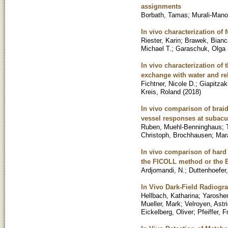
assignments
Borbath, Tamas
;
Murali-Mano
In vivo characterization of 
Riester, Karin
;
Brawek, Bianc
Michael T.
;
Garaschuk, Olga
In vivo characterization of
exchange with water and re
Fichtner, Nicole D.
;
Giapitzak
Kreis, Roland
(
2018
)
In vivo comparison of braide
vessel responses at subacu
Ruben, Muehl-Benninghaus
;
Christoph, Brochhausen
;
Mara
In vivo comparison of hard
the FICOLL method or the
Ardjomandi, N.
;
Duttenhoefer,
In Vivo Dark-Field Radiog
Hellbach, Katharina
;
Yaroshe
Mueller, Mark
;
Velroyen, Astr
Eickelberg, Oliver
;
Pfeiffer, 