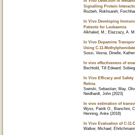
In Vivo Detection of Metab
Signalling Protein Interact
Rozbeh, Rokhsareh
;
Forchha
In Vivo Developing Immunot
Patients for Leukaemia
Alkhaled, M.
;
Elazzazy, A. M
In Vivo Dopamine Transport
Using C-11-Methylphenidat
Sossi, Vesna
;
Dinelle, Kather
In vivo effectiveness of en
Bechtold, Till Edward
;
Sobieg
In Vivo Efficacy and Safet
Retina
Swirski, Sebastian
;
May, Oliv
Neidhardt, John
(
2023
)
In vivo estimation of trans
Wyss, Patrik O.
;
Bianchini, C
Henning, Anke
(
2018
)
In Vivo Evaluation of C-11
Walker, Michael
;
Ehrlichmann