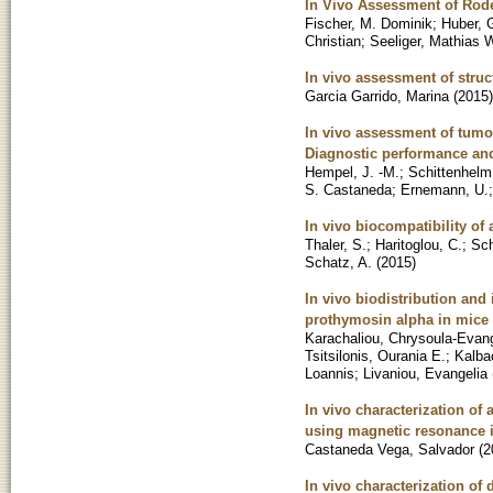
In Vivo Assessment of Rod
Fischer, M. Dominik
;
Huber, 
Christian
;
Seeliger, Mathias 
In vivo assessment of stru
Garcia Garrido, Marina
(
2015
)
In vivo assessment of tumo
Diagnostic performance and 
Hempel, J. -M.
;
Schittenhelm
S. Castaneda
;
Ernemann, U.
In vivo biocompatibility of
Thaler, S.
;
Haritoglou, C.
;
Sch
Schatz, A.
(
2015
)
In vivo biodistribution and
prothymosin alpha in mice 
Karachaliou, Chrysoula-Evang
Tsitsilonis, Ourania E.
;
Kalba
Loannis
;
Livaniou, Evangelia
In vivo characterization o
using magnetic resonance 
Castaneda Vega, Salvador
(
2
In vivo characterization of 