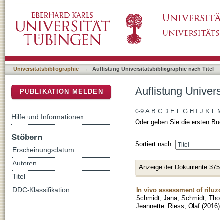
Auflistung Universitätsbibliographie nach Tite
DSpace Repositorium (Manakin basiert)
Universitätsbibliographie
→
Auflistung Universitätsbibliographie nach Titel
Auflistung Univers
PUBLIKATION MELDEN
0-9
A
B
C
D
E
F
G
H
I
J
K
L
Hilfe und Informationen
Oder geben Sie die ersten Bu
Stöbern
Sortiert nach:
Erscheinungsdatum
Autoren
Anzeige der Dokumente 375
Titel
In vivo assessment of riluzo
DDC-Klassifikation
Schmidt, Jana
;
Schmidt, Tho
Jeannette
;
Riess, Olaf
(
2016
)