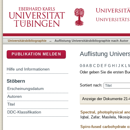
Auflistung Universitätsbibliographie nach Au
DSpace Repositorium (Manakin basiert)
Universitätsbibliographie
→
Auflistung Universitätsbibliographie nach Autor
Auflistung Univer
PUBLIKATION MELDEN
0-9
A
B
C
D
E
F
G
H
I
J
K
L
Hilfe und Informationen
Oder geben Sie die ersten Bu
Stöbern
Sortiert nach:
Erscheinungsdatum
Autoren
Anzeige der Dokumente 21-
Titel
Spectral, photophysical an
DDC-Klassifikation
Iqbal, Zafar
;
Masilela, Nkosip
Spiro-fused carbohydrate ox