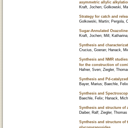
asymmetric allylic alkylatio
Kraft, Jochen
;
Golkowski, Ma
Strategy for catch and rele
Golkowski, Martin
;
Pergola, C
Sugar-Annulated Oxazoline L
Kraft, Jochen
;
Mill, Katharina
Synthesis and characterizat
Crucius, Goeran
;
Hanack, Mi
Synthesis and NMR studies 
for the construction of com
Hafner, Sven
;
Ziegler, Thoma
Synthesis and Pd-catalyzed
Bayer, Marius
;
Baechle, Felix
Synthesis and Spectroscopi
Baechle, Felix
;
Hanack, Mich
Synthesis and structure of 
Daiber, Ralf
;
Ziegler, Thomas
Synthesis and structure of
glycopyranosides