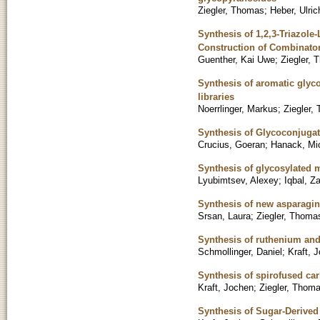
Ziegler, Thomas
;
Heber, Ulric
Synthesis of 1,2,3-Triazole
Construction of Combinator
Guenther, Kai Uwe
;
Ziegler,
Synthesis of aromatic glyco
libraries
Noerrlinger, Markus
;
Ziegler,
Synthesis of Glycoconjugat
Crucius, Goeran
;
Hanack, Mi
Synthesis of glycosylated 
Lyubimtsev, Alexey
;
Iqbal, Za
Synthesis of new asparagin
Srsan, Laura
;
Ziegler, Thoma
Synthesis of ruthenium and
Schmollinger, Daniel
;
Kraft, 
Synthesis of spirofused ca
Kraft, Jochen
;
Ziegler, Thom
Synthesis of Sugar-Derived