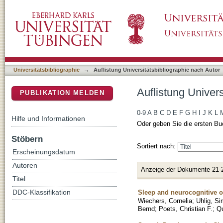
Auflistung Universitätsbibliographie nach Au
DSpace Repositorium (Manakin basiert)
Universitätsbibliographie
→
Auflistung Universitätsbibliographie nach Autor
Auflistung Univer
PUBLIKATION MELDEN
0-9
A
B
C
D
E
F
G
H
I
J
K
L
Hilfe und Informationen
Oder geben Sie die ersten Bu
Stöbern
Sortiert nach:
Erscheinungsdatum
Autoren
Anzeige der Dokumente 21-
Titel
Sleep and neurocognitive 
DDC-Klassifikation
Wiechers, Cornelia
;
Uhlig, S
Bernd
;
Poets, Christian F.
;
Qu