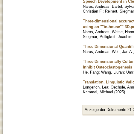
Speech Development in Clef
Naros, Andreas
;
Bartel, Sylv
Christian F.
;
Reinert, Siegmar
Three-dimensional accuracy 
using an ""in-house"" 3D-pr
Naros, Andreas
;
Weise, Han
Siegmar
;
Polligkeit, Joachim
Three-Dimensional Quantifi
Naros, Andreas
;
Wolf, Jan A.
Three-Dimensionally Cultur
Inhibit Osteoclastogenesis
He, Fang
;
Wang, Liuran
;
Umra
Translation, Linguistic Val
Longerich, Lea
;
Oechsle, Ann
Krimmel, Michael
(
2025
)
Anzeige der Dokumente 21-