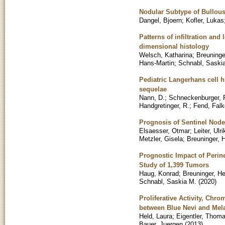
Nodular Subtype of Bullou
Dangel, Bjoern
;
Kofler, Lukas
Patterns of infiltration an
dimensional histology
Welsch, Katharina
;
Breuninge
Hans-Martin
;
Schnabl, Saski
Pediatric Langerhans cell hi
sequelae
Nann, D.
;
Schneckenburger, 
Handgretinger, R.
;
Fend, Falk
Prognosis of Sentinel Nod
Elsaesser, Otmar
;
Leiter, Ulri
Metzler, Gisela
;
Breuninger, 
Prognostic Impact of Perin
Study of 1,399 Tumors
Haug, Konrad
;
Breuninger, H
Schnabl, Saskia M.
(
2020
)
Proliferative Activity, Chr
between Blue Nevi and Me
Held, Laura
;
Eigentler, Thom
Bauer, Juergen
(
2013
)