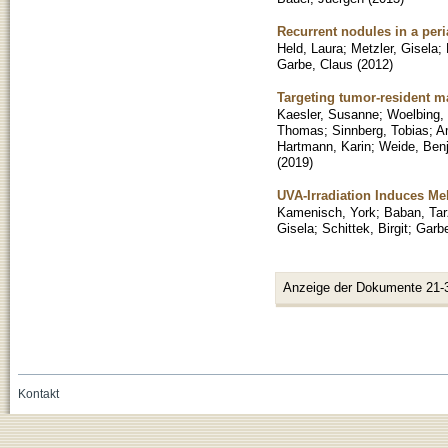
Recurrent nodules in a peri
Held, Laura
;
Metzler, Gisela
;
Garbe, Claus
(
2012
)
Targeting tumor-resident m
Kaesler, Susanne
;
Woelbing, 
Thomas
;
Sinnberg, Tobias
;
A
Hartmann, Karin
;
Weide, Ben
(
2019
)
UVA-Irradiation Induces Me
Kamenisch, York
;
Baban, Tar
Gisela
;
Schittek, Birgit
;
Garbe
Anzeige der Dokumente 21-
Kontakt