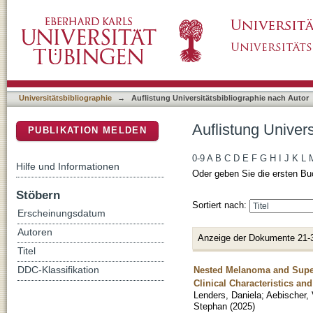
Auflistung Universitätsbibliographie nach Aut
DSpace Repositorium (Manakin basiert)
Universitätsbibliographie
→
Auflistung Universitätsbibliographie nach Autor
Auflistung Univers
PUBLIKATION MELDEN
0-9
A
B
C
D
E
F
G
H
I
J
K
L
Hilfe und Informationen
Oder geben Sie die ersten Bu
Stöbern
Sortiert nach:
Erscheinungsdatum
Autoren
Anzeige der Dokumente 21-
Titel
Nested Melanoma and Super
DDC-Klassifikation
Clinical Characteristics a
Lenders, Daniela
;
Aebischer, 
Stephan
(
2025
)