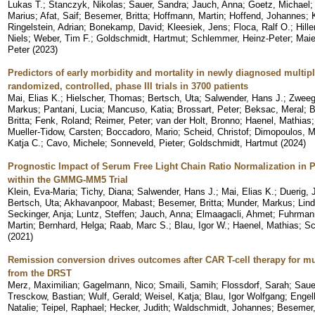
Lukas T.
;
Stanczyk, Nikolas
;
Sauer, Sandra
;
Jauch, Anna
;
Goetz, Michael
Marius
;
Afat, Saif
;
Besemer, Britta
;
Hoffmann, Martin
;
Hoffend, Johannes
;
Ringelstein, Adrian
;
Bonekamp, David
;
Kleesiek, Jens
;
Floca, Ralf O.
;
Hill
Niels
;
Weber, Tim F.
;
Goldschmidt, Hartmut
;
Schlemmer, Heinz-Peter
;
Maie
Peter
(
2023
)
Predictors of early morbidity and mortality in newly diagnosed multip
randomized, controlled, phase III trials in 3700 patients
Mai, Elias K.
;
Hielscher, Thomas
;
Bertsch, Uta
;
Salwender, Hans J.
;
Zweeg
Markus
;
Pantani, Lucia
;
Mancuso, Katia
;
Brossart, Peter
;
Beksac, Meral
;
B
Britta
;
Fenk, Roland
;
Reimer, Peter
;
van der Holt, Bronno
;
Haenel, Mathias
Mueller-Tidow, Carsten
;
Boccadoro, Mario
;
Scheid, Christof
;
Dimopoulos, Me
Katja C.
;
Cavo, Michele
;
Sonneveld, Pieter
;
Goldschmidt, Hartmut
(
2024
)
Prognostic Impact of Serum Free Light Chain Ratio Normalization in P
within the GMMG-MM5 Trial
Klein, Eva-Maria
;
Tichy, Diana
;
Salwender, Hans J.
;
Mai, Elias K.
;
Duerig, 
Bertsch, Uta
;
Akhavanpoor, Mabast
;
Besemer, Britta
;
Munder, Markus
;
Lin
Seckinger, Anja
;
Luntz, Steffen
;
Jauch, Anna
;
Elmaagacli, Ahmet
;
Fuhrman
Martin
;
Bernhard, Helga
;
Raab, Marc S.
;
Blau, Igor W.
;
Haenel, Mathias
;
Sc
(
2021
)
Remission conversion drives outcomes after CAR T-cell therapy for mu
from the DRST
Merz, Maximilian
;
Gagelmann, Nico
;
Smaili, Samih
;
Flossdorf, Sarah
;
Saue
Tresckow, Bastian
;
Wulf, Gerald
;
Weisel, Katja
;
Blau, Igor Wolfgang
;
Engel
Natalie
;
Teipel, Raphael
;
Hecker, Judith
;
Waldschmidt, Johannes
;
Besemer, 