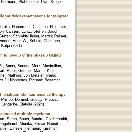
, Hermann
;
Platzbecker, Uwe
;
Kroger,
alidomide/dexamethasone for relapsed
atalia
;
Habermehl, Christina
;
Hielscher,
ow, Carsten
;
Luntz, Steffen
;
Jauch,
 Stefan
;
Schmidt-Hieber, Martin
;
Reimer,
emann, Hans W.
;
Scheid, Christoph
;
 Katja
(
2021
)
rm follow-up of the phase 3 GMMG
S.
;
Sauer, Sandra
;
Merz, Maximilian
;
art, Peter
;
Goerner, Martin
;
Klein,
nel, Mathias
;
von Metzler, Ivana
;
ns J.
;
Noppeney, Richard
;
Besemer,
d lenalidomide maintenance therapy
-Philipp
;
Demirel, Guelay
;
Preuss,
;
Lengerke, Claudia
(
2024
)
 diagnosed multiple myeloma
orf, Sarah
;
Sauer, Sandra
;
Goldschmidt,
Engelhardt, Monika
;
Zeiser, Robert
;
aniel
;
Einsele, Hermann
;
Kimmich,