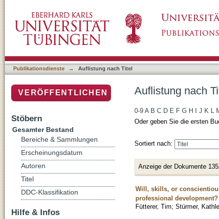
Auflistung nach Titel
Publikationsdienste
→
Auflistung nach Titel
Auflistung nach Ti
VERÖFFENTLICHEN
0-9
A
B
C
D
E
F
G
H
I
J
K
L
Stöbern
Oder geben Sie die ersten Bu
Gesamter Bestand
Bereiche & Sammlungen
Sortiert nach:
Erscheinungsdatum
Autoren
Anzeige der Dokumente 135
Titel
Will, skills, or conscientio
DDC-Klassifikation
professional development?
Fütterer, Tim
;
Stürmer, Kathl
Hilfe & Infos