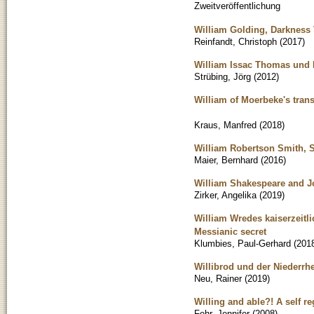
Zweitveröffentlichung
William Golding, Darkness V
Reinfandt, Christoph
(
2017
)
William Issac Thomas und F
Strübing, Jörg
(
2012
)
William of Moerbeke's trans
Kraus, Manfred
(
2018
)
William Robertson Smith, 
Maier, Bernhard
(
2016
)
William Shakespeare and Jo
Zirker, Angelika
(
2019
)
William Wredes kaiserzeitli
Messianic secret
Klumbies, Paul-Gerhard
(
201
Willibrod und der Niederrh
Neu, Rainer
(
2019
)
Willing and able?! A self r
Fehr, Jennifer
(
2008
)