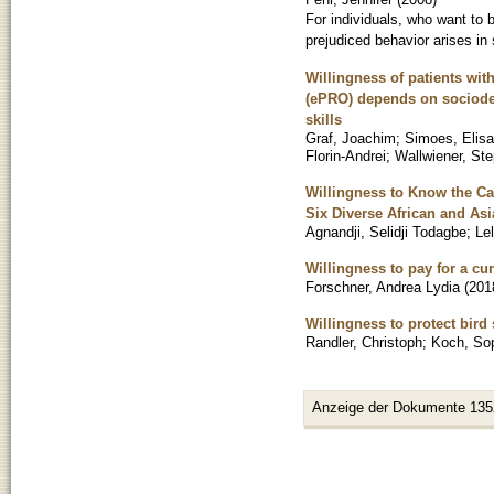
For individuals, who want to 
prejudiced behavior arises in
Willingness of patients wit
(ePRO) depends on sociodemo
skills
Graf, Joachim
;
Simoes, Elis
Florin-Andrei
;
Wallwiener, St
Willingness to Know the Cau
Six Diverse African and As
Agnandji, Selidji Todagbe
;
Lel
Willingness to pay for a c
Forschner, Andrea Lydia
(
201
Willingness to protect bir
Randler, Christoph
;
Koch, So
Anzeige der Dokumente 135