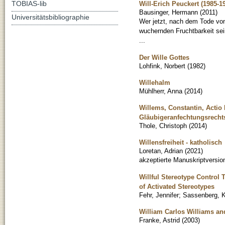
TOBIAS-lib
Will-Erich Peuckert (1985-1
Bausinger, Hermann
(
2011
)
Universitätsbibliographie
Wer jetzt, nach dem Tode von 
wuchernden Fruchtbarkeit sein
...
Der Wille Gottes
Lohfink, Norbert
(
1982
)
Willehalm
Mühlherr, Anna
(
2014
)
Willems, Constantin, Actio
Gläubigeranfechtungsrecht
Thole, Christoph
(
2014
)
Willensfreiheit - katholisch
Loretan, Adrian
(
2021
)
akzeptierte Manuskriptversio
Willful Stereotype Control 
of Activated Stereotypes
Fehr, Jennifer
;
Sassenberg, K
William Carlos Williams an
Franke, Astrid
(
2003
)