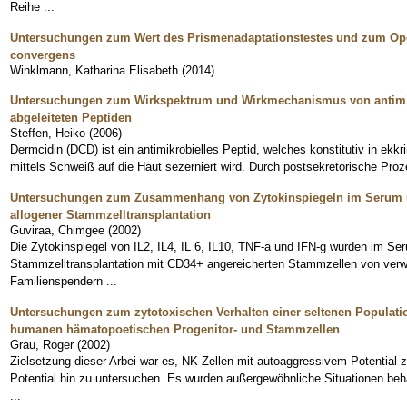
Reihe ...
Untersuchungen zum Wert des Prismenadaptationstestes und zum Oper
convergens
Winklmann, Katharina Elisabeth
(
2014
)
Untersuchungen zum Wirkspektrum und Wirkmechanismus von antimik
abgeleiteten Peptiden
Steffen, Heiko
(
2006
)
Dermcidin (DCD) ist ein antimikrobielles Peptid, welches konstitutiv in ek
mittels Schweiß auf die Haut sezerniert wird. Durch postsekretorische Pro
Untersuchungen zum Zusammenhang von Zytokinspiegeln im Serum un
allogener Stammzelltransplantation
Guviraa, Chimgee
(
2002
)
Die Zytokinspiegel von IL2, IL4, IL 6, IL10, TNF-a und IFN-g wurden im Se
Stammzelltransplantation mit CD34+ angereicherten Stammzellen von verw
Familienspendern ...
Untersuchungen zum zytotoxischen Verhalten einer seltenen Populatio
humanen hämatopoetischen Progenitor- und Stammzellen
Grau, Roger
(
2002
)
Zielsetzung dieser Arbei war es, NK-Zellen mit autoaggressivem Potential zu
Potential hin zu untersuchen. Es wurden außergewöhnliche Situationen behan
...