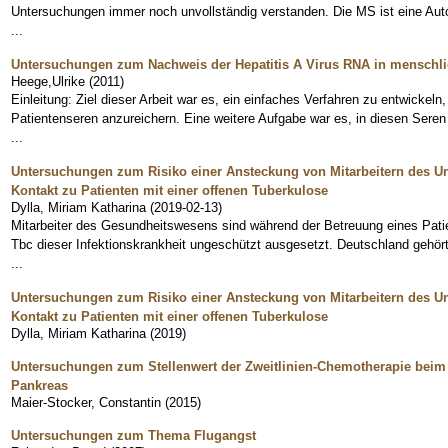
Untersuchungen immer noch unvollständig verstanden. Die MS ist eine Aut
...
Untersuchungen zum Nachweis der Hepatitis A Virus RNA in menschl
Heege,Ulrike
(
2011
)
Einleitung: Ziel dieser Arbeit war es, ein einfaches Verfahren zu entwickeln
Patientenseren anzureichern. Eine weitere Aufgabe war es, in diesen Sere
...
Untersuchungen zum Risiko einer Ansteckung von Mitarbeitern des Un
Kontakt zu Patienten mit einer offenen Tuberkulose
Dylla, Miriam Katharina
(
2019-02-13
)
Mitarbeiter des Gesundheitswesens sind während der Betreuung eines Patie
Tbc dieser Infektionskrankheit ungeschützt ausgesetzt. Deutschland gehör
...
Untersuchungen zum Risiko einer Ansteckung von Mitarbeitern des Un
Kontakt zu Patienten mit einer offenen Tuberkulose
Dylla, Miriam Katharina
(
2019
)
Untersuchungen zum Stellenwert der Zweitlinien-Chemotherapie bei
Pankreas
Maier-Stocker, Constantin
(
2015
)
Untersuchungen zum Thema Flugangst