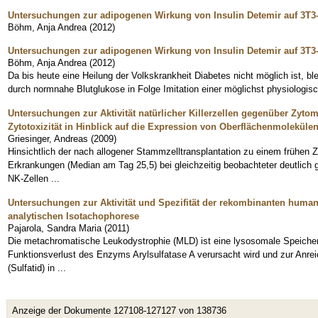
Untersuchungen zur adipogenen Wirkung von Insulin Detemir auf 3T3-
Böhm, Anja Andrea
(
2012
)
Untersuchungen zur adipogenen Wirkung von Insulin Detemir auf 3T3
Böhm, Anja Andrea
(
2012
)
Da bis heute eine Heilung der Volkskrankheit Diabetes nicht möglich ist, b
durch normnahe Blutglukose in Folge Imitation einer möglichst physiologisch
Untersuchungen zur Aktivität natürlicher Killerzellen gegenüber Zytome
Zytotoxizität in Hinblick auf die Expression von Oberflächenmoleküle
Griesinger, Andreas
(
2009
)
Hinsichtlich der nach allogener Stammzelltransplantation zu einem frühen 
Erkrankungen (Median am Tag 25,5) bei gleichzeitig beobachteter deutlich 
NK-Zellen ...
Untersuchungen zur Aktivität und Spezifität der rekombinanten humane
analytischen Isotachophorese
Pajarola, Sandra Maria
(
2011
)
Die metachromatische Leukodystrophie (MLD) ist eine lysosomale Speicher
Funktionsverlust des Enzyms Arylsulfatase A verursacht wird und zur Anre
(Sulfatid) in ...
Anzeige der Dokumente 127108-127127 von 138736