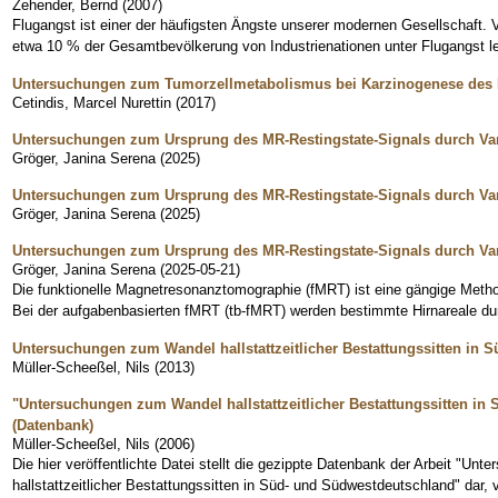
Zehender, Bernd
(
2007
)
Flugangst ist einer der häufigsten Ängste unserer modernen Gesellschaft.
etwa 10 % der Gesamtbevölkerung von Industrienationen unter Flugangst le
Untersuchungen zum Tumorzellmetabolismus bei Karzinogenese de
Cetindis, Marcel Nurettin
(
2017
)
Untersuchungen zum Ursprung des MR-Restingstate-Signals durch Va
Gröger, Janina Serena
(
2025
)
Untersuchungen zum Ursprung des MR-Restingstate-Signals durch Va
Gröger, Janina Serena
(
2025
)
Untersuchungen zum Ursprung des MR-Restingstate-Signals durch Va
Gröger, Janina Serena
(
2025-05-21
)
Die funktionelle Magnetresonanztomographie (fMRT) ist eine gängige Metho
Bei der aufgabenbasierten fMRT (tb-fMRT) werden bestimmte Hirnareale durc
Untersuchungen zum Wandel hallstattzeitlicher Bestattungssitten in
Müller-Scheeßel, Nils
(
2013
)
"Untersuchungen zum Wandel hallstattzeitlicher Bestattungssitten in
(Datenbank)
Müller-Scheeßel, Nils
(
2006
)
Die hier veröffentlichte Datei stellt die gezippte Datenbank der Arbeit "U
hallstattzeitlicher Bestattungssitten in Süd- und Südwestdeutschland" dar, 