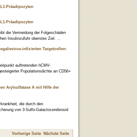
L1-Präadipozyten
-L1-Präadipozyten
leibt die Vermeidung der Folgeschäden
en Insulinzufuhr oberstes Ziel. ...
galievirus-infizierten Targetzellen:
n
Zeitpunkt auftretenden hCMV-
gesteigerter Populationsdichte an CD56+
n Arylsulfatase A mit Hilfe der
krankheit, die durch den
icherung von 3-Sulfo-Galactocerebrosid
Vorherige Seite
Nächste Seite