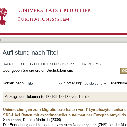
l
Auflistung nach Titel
0-9
A
B
C
D
E
F
G
H
I
J
K
L
M
N
O
P
Q
R
S
T
U
V
W
X
Y
Z
Oder geben Sie die ersten Buchstaben ein:
Sortiert nach:
Sortierung:
Ergebniss
Anzeige der Dokumente 127108-127127 von 138736
Untersuchungen zum Migrationsverhalten von T-Lymphozyten anhand
SDF-1 bei Ratten mit experimenteller autoimmuner Enzephalomyelitis
Schumann, Kathrin Mathilde
(
2008
)
Die Entstehung der Läsionen im zentralen Nervensystem (ZNS) bei der Multi