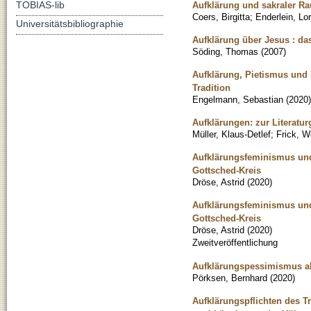
TOBIAS-lib
Aufklärung und sakraler Ra
Coers, Birgitta
;
Enderlein, Lo
Universitätsbibliographie
Aufklärung über Jesus : d
Söding, Thomas
(
2007
)
Aufklärung, Pietismus und
Tradition
Engelmann, Sebastian
(
2020
)
Aufklärungen: zur Literatur
Müller, Klaus-Detlef
;
Frick, W
Aufklärungsfeminismus und 
Gottsched-Kreis
Dröse, Astrid
(
2020
)
Aufklärungsfeminismus und 
Gottsched-Kreis
Dröse, Astrid
(
2020
)
Zweitveröffentlichung
Aufklärungspessimismus als
Pörksen, Bernhard
(
2020
)
Aufklärungspflichten des 