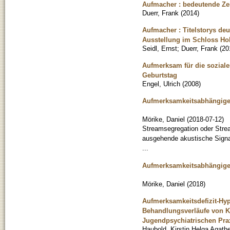
Aufmacher : bedeutende Zeit
Duerr, Frank
(
2014
)
Aufmacher : Titelstorys deu
Ausstellung im Schloss Hoh
Seidl, Ernst
;
Duerr, Frank
(
20
Aufmerksam für die soziale
Geburtstag
Engel, Ulrich
(
2008
)
Aufmerksamkeitsabhängige 
Mörike, Daniel
(
2018-07-12
)
Streamsegregation oder Stre
ausgehende akustische Signal
...
Aufmerksamkeitsabhängige 
Mörike, Daniel
(
2018
)
Aufmerksamkeitsdefizit-Hyp
Behandlungsverläufe von K
Jugendpsychiatrischen Pra
Haubold, Kirstin Helga Agath