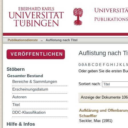
Auflistung nach Titel
Publikationsdienste
→
Auflistung nach Titel
Auflistung nach Ti
VERÖFFENTLICHEN
0-9
A
B
C
D
E
F
G
H
I
J
K
L
Stöbern
Oder geben Sie die ersten Bu
Gesamter Bestand
Bereiche & Sammlungen
Sortiert nach:
Erscheinungsdatum
Autoren
Anzeige der Dokumente 106
Titel
Aufklärung und Offenbarung
DDC-Klassifikation
Schaeffler
Seckler, Max
(
1981
)
Hilfe & Infos