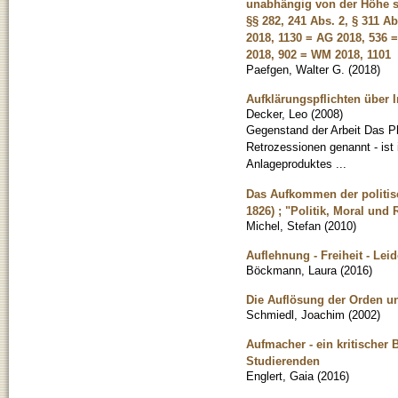
unabhängig von der Höhe sei
§§ 282, 241 Abs. 2, § 311 Ab
2018, 1130 = AG 2018, 536 
2018, 902 = WM 2018, 1101
Paefgen, Walter G.
(
2018
)
Aufklärungspflichten über 
Decker, Leo
(
2008
)
Gegenstand der Arbeit Das P
Retrozessionen genannt - ist i
Anlageproduktes ...
Das Aufkommen der politis
1826) ; "Politik, Moral und
Michel, Stefan
(
2010
)
Auflehnung - Freiheit - Lei
Böckmann, Laura
(
2016
)
Die Auflösung der Orden un
Schmiedl, Joachim
(
2002
)
Aufmacher - ein kritischer 
Studierenden
Englert, Gaia
(
2016
)